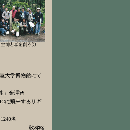
古屋大学博物館にて
性」金澤智
ICに飛来するサギ
240名
敬称略