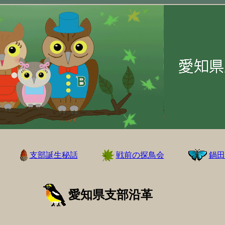
支部誕生秘話
戦前の探鳥会
鍋田
愛知県支部沿革