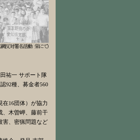
田祐一 サポート隊
92種、募金者560
在16団体）が協力
成、木曽岬、藤前干
被害、密猟問題など