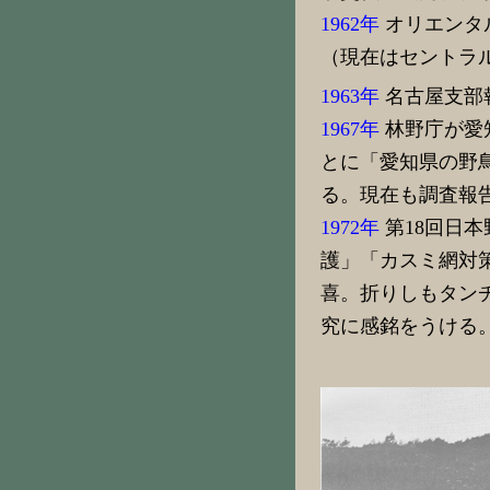
1962年
オリエンタ
（現在はセントラ
1963年
名古屋支部報
1967年
林野庁が愛
とに「愛知県の野鳥
る。現在も調査報
1972年
第18回日
護」「カスミ網対
喜。折りしもタン
究に感銘をうける