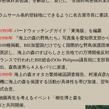
等密猟対策会議」を解散し、新たに「全国野鳥密猟対策連
ラムサール条約登録地にできるように名古屋市長に要請。
1993年
バードウォッチングガイド「東海版」を編纂
1996年
『海上の森の野鳥たち』写真集を愛知県支部か
109種掲載。BIE加盟国だけでなく国際的な野鳥保護団
英訳し、海上の森のすばらしさと当地での万博開催反
ランスで行われたBIE総会のOle Philipson議長宛に支
出。森島達男ら４人をパリに派遣。
1999年
海上の森オオタカ繁殖確認調査報告。村瀬貞彦
機に海上の森を保護する活動が具体性を帯び加速。翌
式合意。
物園再生を考えるイベント「柳生博と森を
市と共同開催。