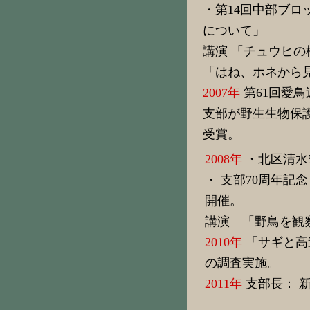
・第14回中部ブロ
について」
講演 「チュウヒ
「はね、ホネから
2007年
第61回愛
支部が野生生物保
受賞。
2008年
・北区清水
・ 支部70周年
開催。
講演 「野鳥を観
2010年
「サギと高
の調査実施。
2011年
支部長： 新