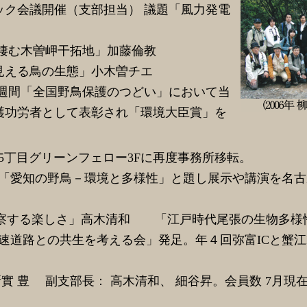
ック会議開催（支部担当） 議題「風力発電
の棲む木曽岬干拓地」加藤倫教
見える鳥の生態」小木曽チエ
鳥週間「全国野鳥保護のつどい」において当
護功労者として表彰され「環境大臣賞」を
5丁目グリーンフェロー3Fに再度事務所移転。
記念「愛知の野鳥－環境と多様性」と題し展示や講演を名
察する楽しさ」高木清和 「江戸時代尾張の生物多様
速道路との共生を考える会」発足。年４回弥富ICと蟹江
實 豊 副支部長： 高木清和、 細谷昇。会員数 7月現在1