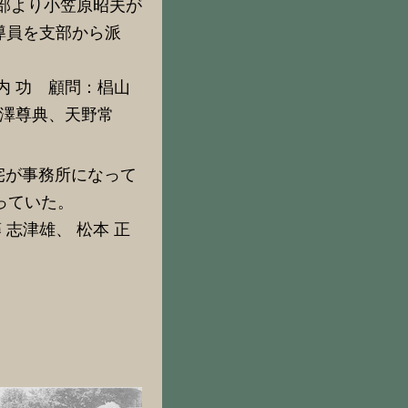
部より小笠原昭夫が
導員を支部から派
内 功 顧問：椙山
小澤尊典、天野常
宅が事務所になって
っていた。
志津雄、 松本 正