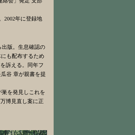
絡会」発足 支部
2002年に登録地
ら出版。生息確認の
体にも配布するため
対を訴える。同年フ
部長瓜谷 章が親書を提
が巣を発見しこれを
年万博見直し案に正