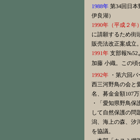
1988年
第34回日
伊良湖）
1990年（平成２年
に請願するため街
販売法改正案成立
1991年
支部報№52
加藤 小織。この
1992年
・第六回バ
西三河野鳥の会と愛
名、募金金額107万
・「愛知県野鳥保護
して自然保護の問
潟、海上の森、汐
を協議。