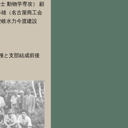
士 動物学専攻） 顧
春雄（名古屋商工会
愛岐水力今渡建設
種と支部結成前後