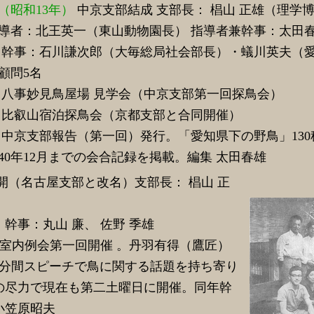
年（昭和13年）
中京支部結成 支部長： 椙山 正雄（理学博
導者：北王英一（東山動物園長） 指導者兼幹事：太田
 幹事：石川謙次郎（大毎総局社会部長）・蟻川英夫（
顧問5名
年
八事妙見鳥屋場 見学会（中京支部第一回探鳥会）
年
比叡山宿泊探鳥会（京都支部と合同開催）
中京支部報告（第一回）発行。「愛知県下の野鳥」130
940年12月までの会合記録を掲載。編集 太田春雄
開（名古屋支部と改名）支部長： 椙山 正
幹事：丸山 廉、 佐野 季雄
 室内例会第一回開催 。丹羽有得（鷹匠）
5分間スピーチで鳥に関する話題を持ち寄り
の尽力で現在も第二土曜日に開催。同年幹
小笠原昭夫