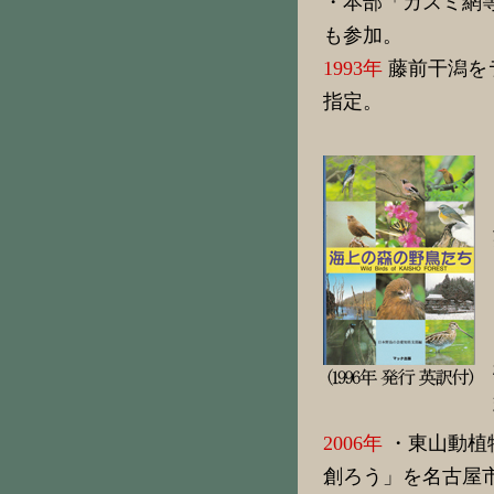
・本部「カスミ網
も参加。
1993年
藤前干潟を
指定。
2006年
・東山動植
創ろう」を名古屋