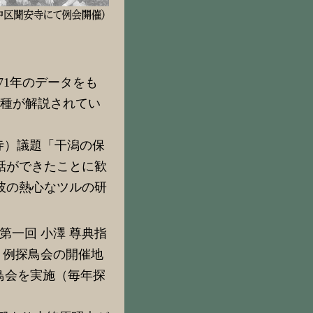
71年のデータをも
67種が解説されてい
寺）議題「干潟の保
話ができたことに歓
彼の熱心なツルの研
第一回 小澤 尊典指
に月例探鳥会の開催地
鳥会を実施（毎年探