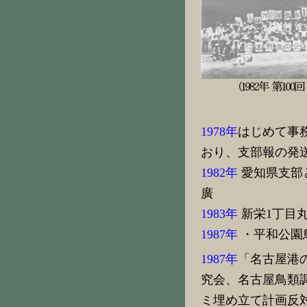
1978年
はじめて事
おり、支部報の発
1982年
愛知県支部と
廣
1983年
新栄1丁目
1987年
・平和公園
1987年
「名古屋港
究会、名古屋鳥類
ミ埋め立て計画反