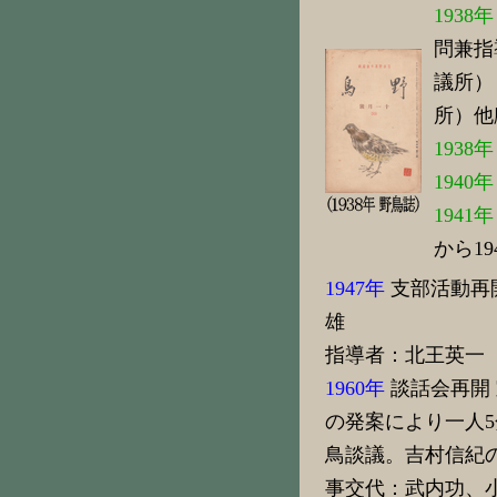
1938
問兼指
議所）
所）他
1938
1940
1941年
から1
1947年
支部活動再
雄
指導者：北王英一 
1960年
談話会再開
の発案により一人
鳥談議。吉村信紀
事交代：武内功、