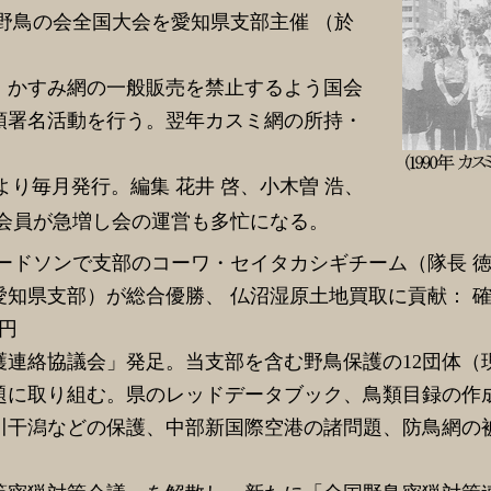
本野鳥の会全国大会を愛知県支部主催 （於
）
かすみ網の一般販売を禁止するよう国会
頭署名活動を行う。翌年カスミ網の所持・
。
より毎月発行。編集 花井 啓、小木曽 浩、
頃会員が急増し会の運営も多忙になる。
ードソンで支部のコーワ・セイタカシギチーム（隊長 徳
知県支部）が総合優勝、 仏沼湿原土地買取に貢献： 確認
円
連絡協議会」発足。当支部を含む野鳥保護の12団体（現
題に取り組む。県のレッドデータブック、鳥類目録の作
川干潟などの保護、中部新国際空港の諸問題、防鳥網の