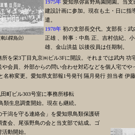
1975年
愛知県弥富野鳥園開園。当支
建設計画に参加。現在も土・日に指
遣。
1978年
初の支部長交代。支部長：武
正雄 、幹事：中島 正、吉村信紀、
雄、金山洪益 以後役員は任期制。
務所を栄3丁目丸京㈱ビル3Fに開設。それまでは武内 功
送や会員、外部からの問い合わせ対応などを個人宅でや
名称変更。愛知県支部報1号発刊 隔月発行 担当者 伊藤 
丸田町ビル303号室に事務所移転
鳥類生息調査開始。現在も継続。
の干潟を守る連絡会」を愛知県鳥類保護研
調査会、尾張野鳥の会と当支部で結成。ゴ
対活動開始。