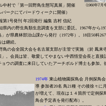
ル中村で「第一回野鳥生態写真展」開催
ルパークにてバードウィークに開催）
第1号発刊 年2回発行 編集 吉村 信紀
知県内の野生鳥類生息調査を支部に委託。1967年から19
」が県農林部治山課から発行（1972年）。18目50科2
告は継続。
本野鳥の会全国大会を名古屋支部が主管で実施 （於 鳳来
策」。会員は皆、敬愛してやまない中西悟堂会長と直接
チョウの調査に来日していたアーチボルド博士も参加。
。
1974年
東山植物園探鳥会 月例探鳥会
導 参加者20名 鳥21種 その後徐々
が増えて、現在は１４箇所で定例探
鳥会予定表を発行配布）。